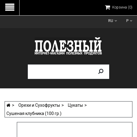
Корзина
(0)
RU
Р
Орехи и Сухофрукты
Цукаты
Сушеная клубника (100 гр.)